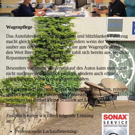
Wagenpflege
Das Autofahren in einem gereinigten und blitzblanken Fahrzeug
macht gleich viel mehr Freude, besonders wenn der Wagen
sauber aus der Werkstatt kommt. Eine gute Wagenpflege erhält
den Wert Ihres Fahrzeugs und das zahlt sich bereits aus, wenn so
Reparaturen vermieden werden.
Besonders vor einem Wiederverkauf des Autos kann man somit
nicht nur im ersten Eindruck punkten sondern auch oftmals
einen höheren Wiederverkaufswert erhalten.
In unserem Service rund um die Wagenpflege waschen, reinigen
und pflegen wir Ihr Fahrzeug auf Wunsch professionell und
beseitigen bei Bedarf kleine Schäden am Lack oder der
Karosserie.
Zusätzlich bieten wir Ihnen folgende Leistung
an:
Professionelle Lackaufbereitung/-