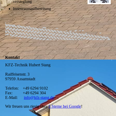
versieglung
Innenraumaufbereitung
Kontakt
KFZ-Technik Hubert Stang
Raiffeisenstr. 3
97959 Assamstadt
Telefon:
+49 6294 9102
Fax:
+49 6294 304
E-Mail:
info@kfz-stang.de
Wir freuen uns riesig
über
5 Sterne bei Google
!