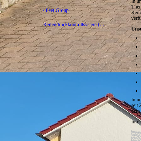
In u
Them
4fleet-Group
Reif
verf
Reifendruckkontrollsystem (RDKS)
Unse
In u
seit
dem 
Info