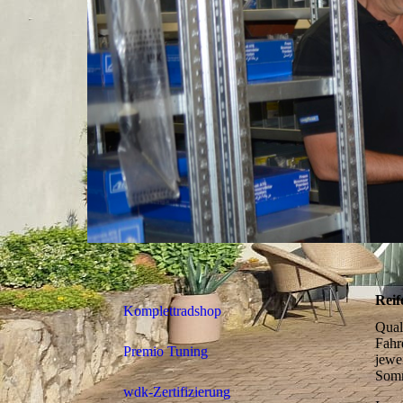
Reif
Komplettradshop
Quali
Fahr
Premio Tuning
jewe
Somm
wdk-Zertifizierung