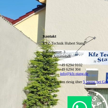
Kontakt
KFZ-Technik Hubert Stang
Raiffeisenstr. 3
97959 Assamstadt
Telefon:
+49 6294 9102
Fax:
+49 6294 304
E-Mail:
info@kfz-stang.de
Wir freuen uns riesig
über
5 Sterne bei Go