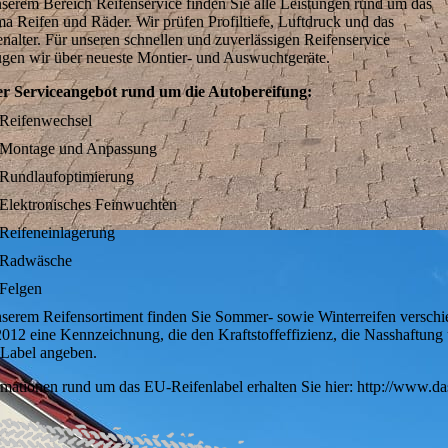
nserem Bereich Reifenservice finden Sie alle Leistungen rund um das
a Reifen und Räder. Wir prüfen Profiltiefe, Luftdruck und das
enalter. Für unseren schnellen und zuverlässigen Reifenservice
ügen wir über neueste Montier- und Auswuchtgeräte.
r Serviceangebot rund um die Autobereifung:
Reifenwechsel
Montage und Anpassung
Rundlaufoptimierung
Elektronisches Feinwuchten
Reifeneinlagerung
Radwäsche
Felgen
nserem Reifensortiment finden Sie Sommer- sowie Winterreifen verschi
 2012 eine Kennzeichnung, die den Kraftstoffeffizienz, die Nasshaftung
Label angeben.
rmationen rund um das EU-Reifenlabel erhalten Sie hier: http://www.das