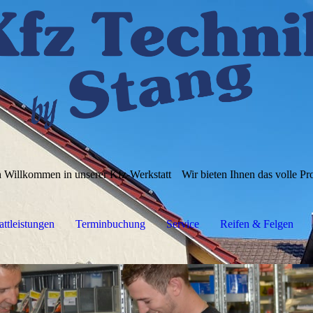
h Willkommen in unserer Kfz-Werkstatt
Wir bieten Ihnen das volle P
ttleistungen
Terminbuchung
Service
Reifen & Felgen