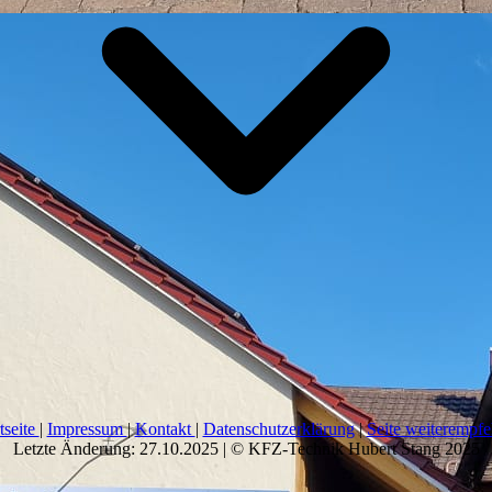
tseite
|
Impressum
|
Kontakt
|
Datenschutzerklärung
|
Seite weiterempfe
Letzte Änderung: 27.10.2025 | © KFZ-Technik Hubert Stang 2025